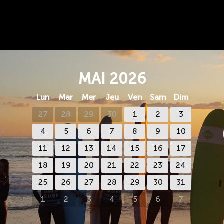
MAI 2026
Lun
Mar
Mer
Jeu
Ven
Sam
Dim
27
28
29
30
1
2
3
4
5
6
7
8
9
10
11
12
13
14
15
16
17
18
19
20
21
22
23
24
25
26
27
28
29
30
31
1
2
3
4
5
6
7