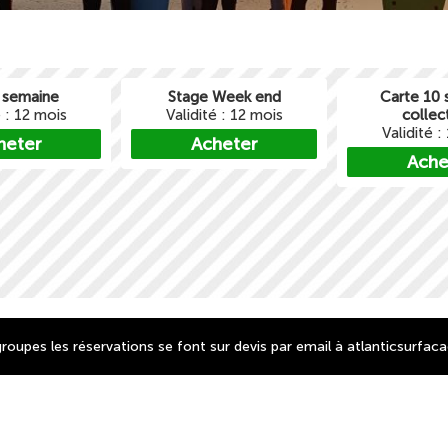
 semaine
Stage Week end
Carte 10 
é : 12 mois
Validité : 12 mois
collec
Validité :
heter
Acheter
Ache
groupes les réservations se font sur devis par email à
atlanticsurfa