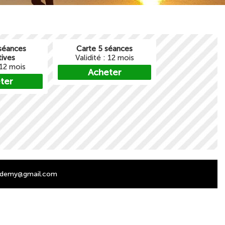
séances
Carte 5 séances
tives
Validité : 12 mois
 12 mois
Acheter
ter
cademy@gmail.com